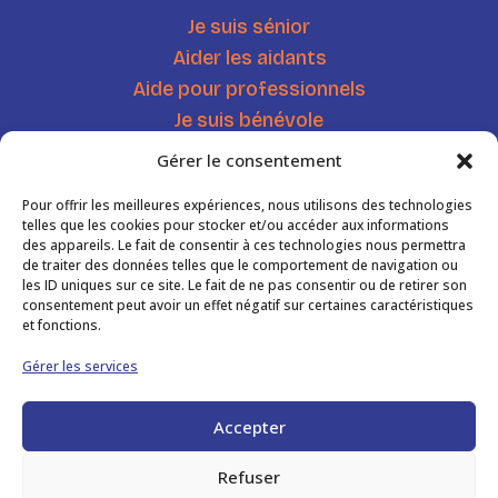
Je suis sénior
Aider les aidants
Aide pour professionnels
Je suis bénévole
Chercher une ressource
Gérer le consentement
Agenda
Pour offrir les meilleures expériences, nous utilisons des technologies
Actualités
telles que les cookies pour stocker et/ou accéder aux informations
des appareils. Le fait de consentir à ces technologies nous permettra
de traiter des données telles que le comportement de navigation ou
Informations
les ID uniques sur ce site. Le fait de ne pas consentir ou de retirer son
consentement peut avoir un effet négatif sur certaines caractéristiques
et fonctions.
Mentions légales
Gérer les services
Politique de confidentialité
Accepter
Contactez-nous
Imprimer notre flyer
Refuser