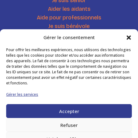
Je suis sénior
Aider les aidants
Aide pour professionnels
Je suis bénévole
Chercher une ressource
Gérer le consentement
Agenda
Pour offrir les meilleures expériences, nous utilisons des technologies
Actualités
telles que les cookies pour stocker et/ou accéder aux informations
des appareils. Le fait de consentir à ces technologies nous permettra
de traiter des données telles que le comportement de navigation ou
Informations
les ID uniques sur ce site. Le fait de ne pas consentir ou de retirer son
consentement peut avoir un effet négatif sur certaines caractéristiques
et fonctions.
Mentions légales
Gérer les services
Politique de confidentialité
Accepter
Contactez-nous
Imprimer notre flyer
Refuser