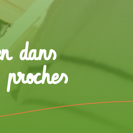
en dans
 proches