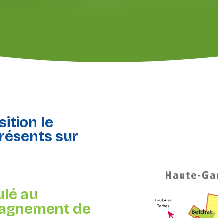
ition le
résents sur
ulé au
pagnement de