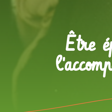
Être é
l'accom