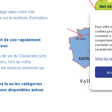
ger dans votre rôle
 sur le territoire (formation,
Pour offrir 
cookies pou
consentir à
nt de voir rapidement
comportemen
consentir o
vous
.
caractéristi
s de vie du Couserans (voir
Gérer les s
onc, lors de votre
r les services présents sur
Ac
ez la ou les catégories
ions disponibles autour